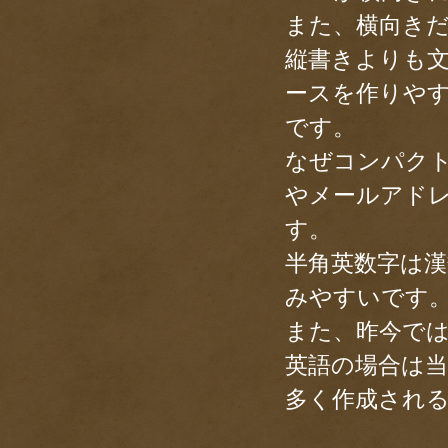
また、横向き
縦書きよりも
ースを作りや
です。
なぜコンパク
やメールアド
す。
半角英数字は
みやすいです
また、昨今で
英語の場合は
多く作成され